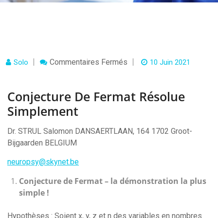
Sur
Commentaires Fermés
Solo
10 Juin 2021
Conjecture
De
Fermat
Conjecture De Fermat Résolue
Résolue
Simplement
Simplement
Dr. STRUL Salomon DANSAERTLAAN, 164 1702 Groot-
Bijgaarden BELGIUM
neuropsy@skynet.be
Conjecture de Fermat – la démonstration la plus
simple !
Hypothèses : Soient x, y, z et n des variables en nombres