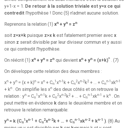
y+1-x = 1.
De retour à la solution triviale est y=x ce qui
contredit
l’hypothèse ! Donc (5) n’admet aucune solution.
n
n
n
Reprenons la relation (1)
x
+ y
= z
soit
z=x+k
puisque
z>x
k
est fatalement premier avec
x
sinon
z
serait divisible par leur diviseur commun et y aussi
ce qui contredit l’hypothèse.
n
n
n
n
n
n
On réécrit (1)
x
+ y
= z
qui devient
x
+ y
=
(x+k)
. (7)
On développe cette relation des deux membres :
n
n
n
n
1
n-1
2
n-2
2
n-1
n-1
x
+ y
= (x + k)
= x
+ C
x
k + C
x
k
+ … + C
xk
n
n
n
n
n
+ k
. On simplifie les x
des deux côtés et on retrouve la
n
1
n-1
2
n-2
2
n-1
n-1
n
relation : y
= C
x
k + C
x
k
+ … + C
xk
+ k
. On
n
n
n
peut mettre en évidence
k
dans le deuxième membre et on
retrouve la relation remarquable:
n
1
n-1
2
n-2
n-1
n-2
n-1
y
= k (C
x
+ C
x
k
+ … + C
xk
+ k
)
. (8) Au
n
n
n
moins un y est divisible par
k
car
k<y
mais k et y sont