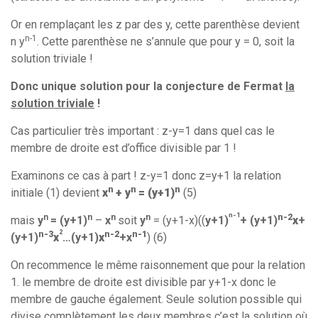
Or en remplaçant les z par des y, cette parenthèse devient
n-1
n y
. Cette parenthèse ne s’annule que pour y = 0, soit la
solution triviale !
Donc unique solution pour la conjecture de Fermat
la
solution triviale
!
Cas particulier très important : z-y=1 dans quel cas le
membre de droite est d’office divisible par 1 !
Examinons ce cas à part ! z-y=1 donc z=y+1 la relation
n
n
n
initiale (1) devient
x
+ y
= (y+1)
(5)
n-1
n
n
n
n
n-2
mais
y
= (y+1)
–
x
soit
y
= (y+1-x)((
y+1)
+ (y+1)
x
+
2
n-3
n-2
n-1
(y+1)
x
…(y+1)
x
+x
)
(6)
On recommence le même raisonnement que pour la relation
1. le membre de droite est divisible par y+1-x donc le
membre de gauche également. Seule solution possible qui
divise complètement les deux membres c’est la solution où