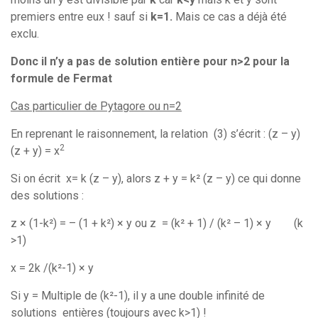
premiers entre eux ! sauf si
k=1.
Mais ce cas a déjà été
exclu.
Donc il n’y a pas de solution entière pour n>2 pour la
formule de Fermat
Cas particulier de Pytagore ou n=2
En reprenant le raisonnement, la relation (3) s’écrit : (z – y)
2
(z + y) = x
Si on écrit x= k (z – y), alors z + y = k² (z – y) ce qui donne
des solutions :
z × (1-k²) = – (1 + k²) × y ou z = (k² + 1) / (k² – 1) × y (k
>1)
x = 2k /(k²-1) × y
Si y = Multiple de (k²-1), il y a une double infinité de
solutions entières (toujours avec k>1) !