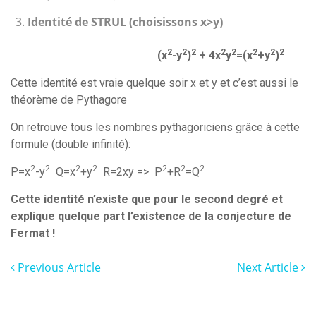
Identité de STRUL (choisissons x>y)
2
2
2
2
2
2
2
2
(x
-y
)
+ 4x
y
=(x
+y
)
Cette identité est vraie quelque soir x et y et c’est aussi le
théorème de Pythagore
On retrouve tous les nombres pythagoriciens grâce à cette
formule (double infinité):
2
2
2
2
2
2
2
P=x
-y
Q=x
+y
R=2xy => P
+R
=Q
Cette identité n’existe que pour le second degré et
explique quelque part l’existence de la conjecture de
Fermat !
Previous Article
Next Article