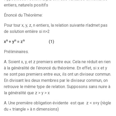
entiers, naturels positifs
Énoncé du Théorème:
Pour tour x, y, z, n entiers, la relation suivante n’admet pas
de solution entière si n>2
n
n
n
x
+ y
= z
(1)
Préliminaires.
A. Soient x, y, et z premiers entre eux. Cela ne réduit en rien
à la généralité de l’énoncé du théorème. En effet, si x et y
ne sont pas premiers entre eux, ils ont un diviseur commun.
En divisant les deux membres par le diviseur commun, on
retrouve le même type de relation. Supposons sans nuire à
la généralité que z > y > x
A. Une première obligation évidente est que z < x+y (règle
du « triangle » à n dimensions)