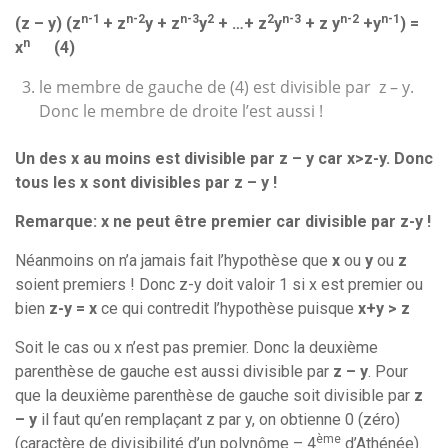
n-1
n-2
n-3
2
2
n-3
n-2
n-1
(z – y) (z
+ z
y + z
y
+ …+ z
y
+ z y
+y
) =
n
x
(4)
le membre de gauche de (4) est divisible par z – y.
Donc le membre de droite l’est aussi !
Un des x au moins est divisible par z – y car x>z-y. Donc
tous les x sont divisibles par z – y !
Remarque: x ne peut être premier car divisible par z-y !
Néanmoins on n’a jamais fait l’hypothèse que
x
ou
y
ou
z
soient premiers ! Donc z-y doit valoir 1 si x est premier ou
bien
z-y = x
ce qui contredit l’hypothèse puisque
x+y
>
z
Soit le cas ou x n’est pas premier. Donc la deuxième
parenthèse de gauche est aussi divisible par
z – y
. Pour
que la deuxième parenthèse de gauche soit divisible par
z
– y
il faut qu’en remplaçant z par y, on obtienne 0 (zéro)
ème
(caractère de divisibilité d’un polynôme – 4
d’Athénée).