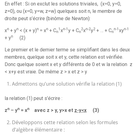
En effet : Si on exclut les solutions triviales, (x=0, y=0,
z=0), ou (x=0, y=w, z=w) quelques soit n, le membre de
droite peut s’écrire (binôme de Newton):
n
n
n
n
1
n-1
2
n-2
2
n-1
n-1
x
+ y
< (x + y)
= x
+ C
x
y + C
x
y
+ … + C
xy
n
n
n
n
+ y
(2)
Le premier et le dernier terme se simplifiant dans les deux
membres, quelque soit x et y, cette relation est vérifiée.
Donc quelque soient x et y différents de 0 et w la relation z
< x+y est vraie. De même z > x et z > y
Admettons qu’une solution vérifie la relation (1)
la relation (1) peut s’écrire :
n
n
n
z
– y
= x
avec z > y, y>x et
z-y<x
(3)
Développons cette relation selon les formules
d’algèbre élémentaire :