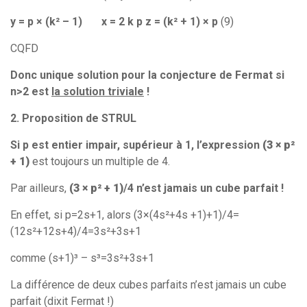
y = p × (k² – 1) x = 2 k p z = (k² + 1) × p
(9)
CQFD
Donc unique solution pour la conjecture de Fermat si
n>2 est
la solution triviale
!
2. Proposition de STRUL
Si p est entier impair, supérieur à 1, l’expression
(3 × p²
+ 1)
est toujours un multiple de 4.
Par ailleurs,
(3 × p² + 1)
/4 n’est jamais un cube parfait !
En effet, si p=2s+1, alors (3×(4s²+4s +1)+1)/4=
(12s²+12s+4)/4=3s²+3s+1
comme (s+1)³ – s³=3s²+3s+1
La différence de deux cubes parfaits n’est jamais un cube
parfait (dixit Fermat !)