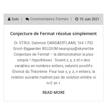
Sur
Commentaires Fermés
Solo
10 Juin 2021
Conjecture
De
Fermat
Conjecture de Fermat résolue simplement
Résolue
Simplement
Dr. STRUL Salomon DANSAERTLAAN, 164 1702
Groot-Bijgaarden BELGIUM neuropsy@skynet.be
Conjecture de Fermat – la démonstration la plus
simple ! Hypothèses : Soient x, y, z et n des
variables en nombres entiers, naturels positifs
Énoncé du Théorème: Pour tour x, y, z, n entiers, la
relation suivante n’admet pas de solution entière si
n>2 xn +
READ MORE