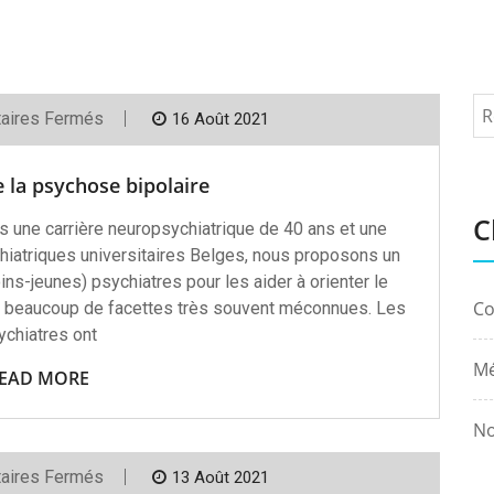
Sur
aires Fermés
16 Août 2021
Équivalents
De
La
 la psychose bipolaire
Psychose
Bipolaire
C
s une carrière neuropsychiatrique de 40 ans et une
hiatriques universitaires Belges, nous proposons un
ns-jeunes) psychiatres pour les aider à orienter le
Co
 a beaucoup de facettes très souvent méconnues. Les
ychiatres ont
Mé
EAD MORE
No
Sur
aires Fermés
13 Août 2021
La