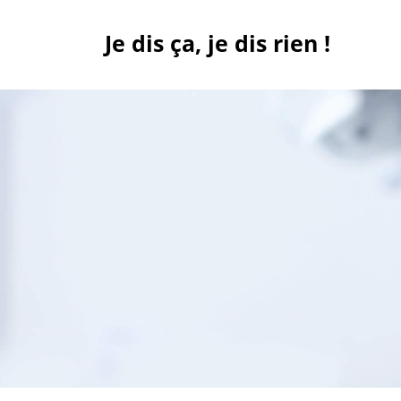
Skip
to
Je dis ça, je dis rien !
content