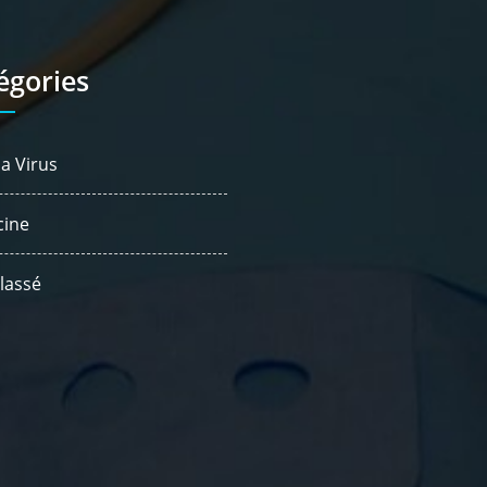
égories
a Virus
ine
lassé