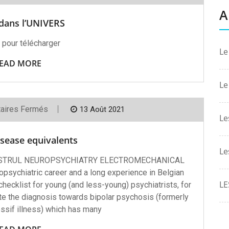
Vie
A
Dans
 dans l’UNIVERS
L’UNIVERS
 pour télécharger
Le
EAD MORE
Le
Sur
aires Fermés
13 Août 2021
Bipolar
Le
Disease
Equivalents
isease equivalents
Le
omon STRUL NEUROPSYCHIATRY ELECTROMECHANICAL
psychiatric career and a long experience in Belgian
LE
 checklist for young (and less-young) psychiatrists, for
tate the diagnosis towards bipolar psychosis (formerly
ssif illness) which has many