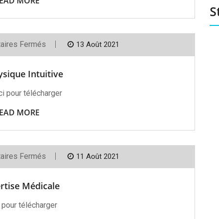
EAD MORE
S
Sur
aires Fermés
13 Août 2021
Géophysique
Intuitive
sique Intuitive
ici pour télécharger
EAD MORE
Sur
aires Fermés
11 Août 2021
L’Expertise
Médicale
rtise Médicale
 pour télécharger