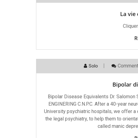
La vie
Cliquer
R
Comment
Solo
Bipolar d
Bipolar Disease Equivalents Dr. Sal
ENGINERING C.N.P.C. After a 40-year neuro
University psychiatric hospitals, we offer a
the legal psychiatry, to help them to orien
called manic depre