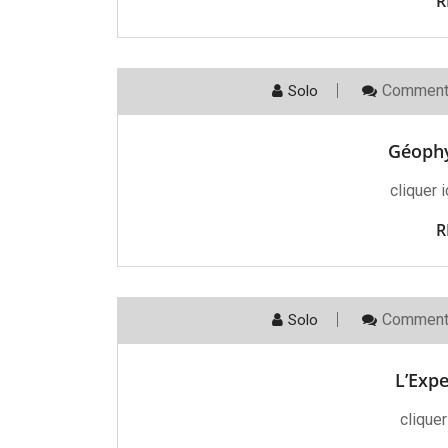
R
Comment
Solo
Géophy
cliquer 
R
Comment
Solo
L’Expe
cliquer