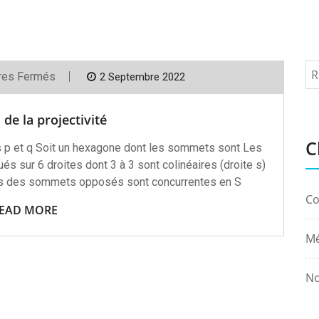
Sur
res Fermés
2 Septembre 2022
Les
Bases
De
 de la projectivité
La
Projectivité
C
s p et q Soit un hexagone dont les sommets sont Les
s sur 6 droites dont 3 à 3 sont colinéaires (droite s)
les des sommets opposés sont concurrentes en S
Co
EAD MORE
Mé
No