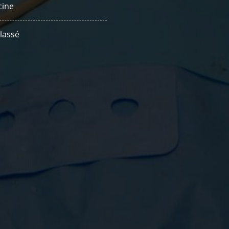
ine
lassé