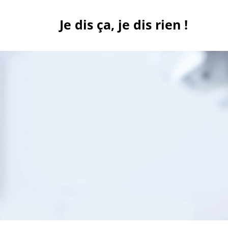
Skip
to
Je dis ça, je dis rien !
content