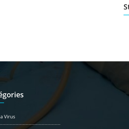
S
égories
a Virus