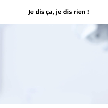
Skip
to
Je dis ça, je dis rien !
content