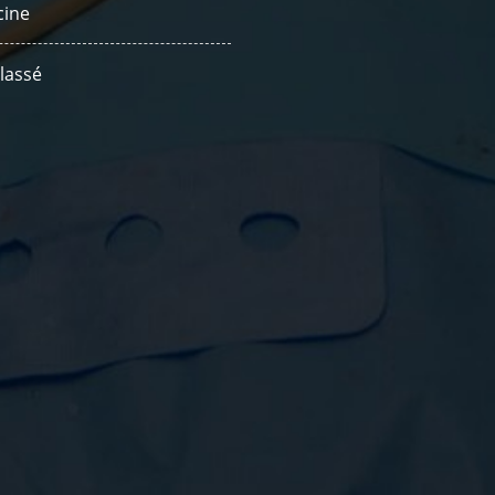
ine
lassé