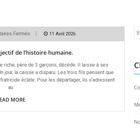
Sur
aires Fermés
11 Avril 2026
Le
Premier
Test
jectif de l’histoire humaine.
Projectif
De
C
L’histoire
e riche, père de 3 garçons, décède. Il laisse à ses
Humaine.
n jour, la caisse a disparu. Les trois fils pensent que
 fratricide éclate. Pour les départager, ils s’adressent
Co
au
EAD MORE
Mé
No