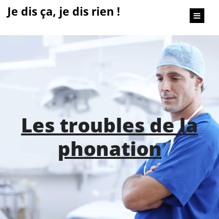
content
Je dis ça, je dis rien !
Les troubles de la
phonation