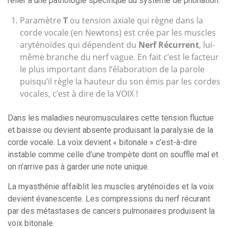
relier à une pathologie spécifique du système de phonation.
Paramètre
T
ou tension axiale qui règne dans la
corde vocale (en Newtons) est crée par les muscles
aryténoïdes qui dépendent du
Nerf Récurrent
, lui-
même branche du nerf vague. En fait c’est le facteur
le plus important dans l’élaboration de la parole
puisqu’il règle la hauteur du son émis par les cordes
vocales, c’est à dire de la VOIX !
Dans les maladies neuromusculaires cette tension fluctue
et baisse ou devient absente produisant la paralysie de la
corde vocale. La voix devient « bitonale » c’est-à-dire
instable comme celle d’une trompète dont on souffle mal et
on n’arrive pas à garder une note unique.
La myasthénie affaiblit les muscles aryténoïdes et la voix
devient évanescente. Les compressions du nerf récurant
par des métastases de cancers pulmonaires produisent la
voix bitonale.